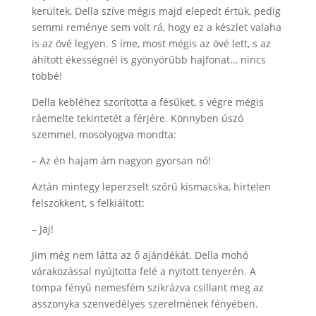
kerültek, Della szíve mégis majd elepedt értük, pedig
semmi reménye sem volt rá, hogy ez a készlet valaha
is az övé legyen. S íme, most mégis az övé lett, s az
áhított ékességnél is gyönyörűbb hajfonat… nincs
többé!
Della kebléhez szorította a fésűket, s végre mégis
ráemelte tekintetét a férjére. Könnyben úszó
szemmel, mosolyogva mondta:
– Az én hajam ám nagyon gyorsan nő!
Aztán mintegy leperzselt szőrű kismacska, hirtelen
felszökkent, s felkiáltott:
– Jaj!
Jim még nem látta az ő ajándékát. Della mohó
várakozással nyújtotta felé a nyitott tenyerén. A
tompa fényű nemesfém szikrázva csillant meg az
asszonyka szenvedélyes szerelmének fényében.