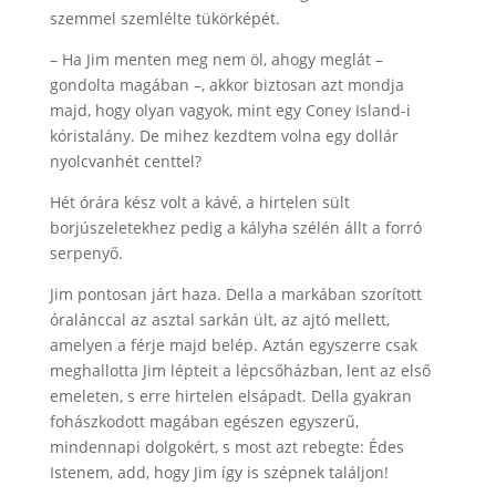
szemmel szemlélte tükörképét.
– Ha Jim menten meg nem öl, ahogy meglát –
gondolta magában –, akkor biztosan azt mondja
majd, hogy olyan vagyok, mint egy Coney Island-i
kóristalány. De mihez kezdtem volna egy dollár
nyolcvanhét centtel?
Hét órára kész volt a kávé, a hirtelen sült
borjúszeletekhez pedig a kályha szélén állt a forró
serpenyő.
Jim pontosan járt haza. Della a markában szorított
óralánccal az asztal sarkán ült, az ajtó mellett,
amelyen a férje majd belép. Aztán egyszerre csak
meghallotta Jim lépteit a lépcsőházban, lent az első
emeleten, s erre hirtelen elsápadt. Della gyakran
fohászkodott magában egészen egyszerű,
mindennapi dolgokért, s most azt rebegte: Édes
Istenem, add, hogy Jim így is szépnek találjon!