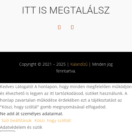
ITT IS MEGTALÁLSZ
Copyright © 2021 – 2025 |
Kalandízű
| Minden jog
fenntartva.
Kedves Látogató! A honlapon, hogy minden megfelelően működjön
és élvezhető is legyen az itt tartózkodásod, sütiket használunk. A
honlap zavartalan működése érdekében ezt a tájékoztatást az
"Köszi, hogy szóltál" gomb megnyomásával elfogadod.
Ne add át személyes adataimat
.
Süti beállítások
Köszi, hogy szóltál!
Adatvédelem és sütik