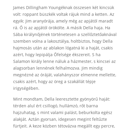
James Dillingham Youngéknak összesen két kincsük
volt: roppant büszkék voltak rájuk mind a ketten. Az
egyik: Jim aranyórája, amely még az apjától maradt
rá. Ő is az apjától örökölte. A másik Della haja. Ha
Sába királynőjének történetesen a szellőztetőaknával
szemben volna a lakosztálya, holtbiztos, hogy Della
hajmosás után az ablakon lógatná ki a haját, csakis
azért, hogy lepipálja Őfelsége ékszereit. S ha
Salamon király lenne náluk a házmester, s kincsei az
alagsorban lennének felhalmozva. Jim mindig
megnézné az óráját, valahányszor elmenne mellette,
csakis azért, hogy az öreg a szakállát tépje
irigységében.
Mint mondtam, Della leeresztette gyönyörű haját:
térden alul ért csillogó, hullámzó, rőt barna
hajzuhatag, s mint valami palást, beburkolta egész
alakját. Aztán gyorsan, idegesen megint feltűzte
fürtjeit. A keze közben tétovázva megállt egy percre,