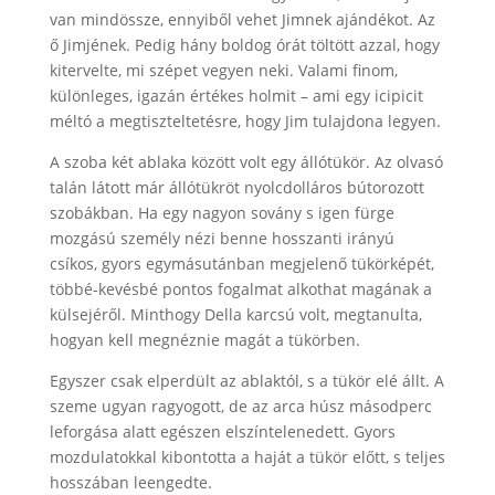
van mindössze, ennyiből vehet Jimnek ajándékot. Az
ő Jimjének. Pedig hány boldog órát töltött azzal, hogy
kitervelte, mi szépet vegyen neki. Valami finom,
különleges, igazán értékes holmit – ami egy icipicit
méltó a megtiszteltetésre, hogy Jim tulajdona legyen.
A szoba két ablaka között volt egy állótükör. Az olvasó
talán látott már állótükröt nyolcdolláros bútorozott
szobákban. Ha egy nagyon sovány s igen fürge
mozgású személy nézi benne hosszanti irányú
csíkos, gyors egymásutánban megjelenő tükörképét,
többé-kevésbé pontos fogalmat alkothat magának a
külsejéről. Minthogy Della karcsú volt, megtanulta,
hogyan kell megnéznie magát a tükörben.
Egyszer csak elperdült az ablaktól, s a tükör elé állt. A
szeme ugyan ragyogott, de az arca húsz másodperc
leforgása alatt egészen elszíntelenedett. Gyors
mozdulatokkal kibontotta a haját a tükör előtt, s teljes
hosszában leengedte.