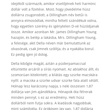
idejéből származik, amikor viselőjének heti harminc
dollár volt a fizetése. Most, hogy jövedelme húsz
dollárra zsugorodott, a Dillingham név betűi is
annyira elmosódtak, mintha feltett szándékuk volna,
hogy egyetlen szerény és igénytelen D-vé húzódjanak
össze. Amikor azonban Mr. James Dillingham Young
hazajön, és belép a lakásba, Mrs. Dillingham Young,
a felesége, akit Della néven már bemutattunk az
olvasónak, csak Jimnek szólítja, és a nyakába borul.
Ez pedig igen jó dolog.
Della kibőgte magát, aztán a púderpamaccsal
eltüntette arcáról a sírás nyomait. Az ablakhoz állt, és
szomorúan kitekintett; a kilátás egy szürke macskára
nyílt: a macska a szürke udvar szürke fala alatt sétált.
Holnap lesz karácsony napja, s neki összesen 1,87
dollárja van Jim ajándékára. Hónapok óta félrerak
minden pennyt, s ez az eredmény. Heti húsz
dollárból nem futja sokra. A kiadások nagyobbak,
mint számította. Ez örökösen így van. 1,87 dollárja