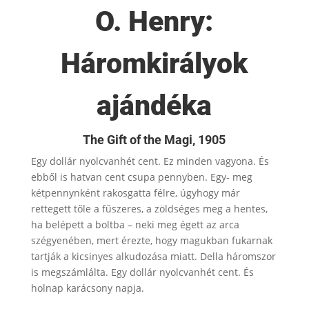
O. Henry:
Háromkirályok
ajándéka
The Gift of the Magi, 1905
Egy dollár nyolcvanhét cent. Ez minden vagyona. És
ebből is hatvan cent csupa pennyben. Egy- meg
kétpennynként rakosgatta félre, úgyhogy már
rettegett tőle a fűszeres, a zöldséges meg a hentes,
ha belépett a boltba – neki meg égett az arca
szégyenében, mert érezte, hogy magukban fukarnak
tartják a kicsinyes alkudozása miatt. Della háromszor
is megszámlálta. Egy dollár nyolcvanhét cent. És
holnap karácsony napja.