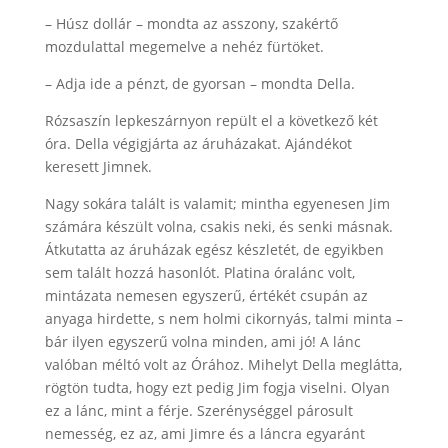
– Húsz dollár – mondta az asszony, szakértő
mozdulattal megemelve a nehéz fürtöket.
– Adja ide a pénzt, de gyorsan – mondta Della.
Rózsaszín lepkeszárnyon repült el a következő két
óra. Della végigjárta az áruházakat. Ajándékot
keresett Jimnek.
Nagy sokára talált is valamit; mintha egyenesen Jim
számára készült volna, csakis neki, és senki másnak.
Átkutatta az áruházak egész készletét, de egyikben
sem talált hozzá hasonlót. Platina óralánc volt,
mintázata nemesen egyszerű, értékét csupán az
anyaga hirdette, s nem holmi cikornyás, talmi minta –
bár ilyen egyszerű volna minden, ami jó! A lánc
valóban méltó volt az Órához. Mihelyt Della meglátta,
rögtön tudta, hogy ezt pedig Jim fogja viselni. Olyan
ez a lánc, mint a férje. Szerénységgel párosult
nemesség, ez az, ami Jimre és a láncra egyaránt