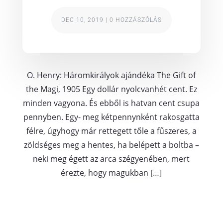
DEC 10, 2019
|
0 HOZZÁSZÓLÁS
O. Henry: Háromkirályok ajándéka The Gift of
the Magi, 1905 Egy dollár nyolcvanhét cent. Ez
minden vagyona. És ebből is hatvan cent csupa
pennyben. Egy- meg kétpennynként rakosgatta
félre, úgyhogy már rettegett tőle a fűszeres, a
zöldséges meg a hentes, ha belépett a boltba –
neki meg égett az arca szégyenében, mert
érezte, hogy magukban […]