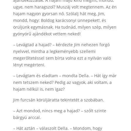
ajándékozzalak. A hajam majd kinő megint, mondd,
ugye, nem haragszol? Muszáj volt megtennem. Az én
hajam nagyon gyorsan nő. Szólalj hát meg, Jim,
mondd, hogy: Boldog karácsonyi ünnepeket!, és
örüljünk egymásnak. Ha tudnád, milyen szép, milyen
gyönyörű ajándékot vettem neked!
– Levágtad a hajad? – kérdezte Jim nehezen forgó
nyelvvel, mintha a legkeményebb szellemi
megerőltetéssel sem bírta volna ezt a nyilván való
lényt megérteni.
– Levágtam és eladtam – mondta Della. – Hát így már
nem tetszem neked? Pedig az vagyok, aki voltam, a
hajam nélkül is, nem igaz?
Jim furcsán körüljáratta tekintetét a szobában.
– Azt mondod, nincs meg a hajad? – szólt szinte
bárgyú arccal.
– Hát aztán – válaszolt Della. – Mondom, hogy