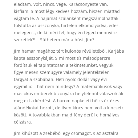
eladtam. Volt, nincs, vége. Karácsonyeste van,
kisfiam. S most légy kedves hozzám, hiszen miattad
vágtam le. A hajamat szálanként megszámolhatták –
folytatta az asszonyka, hirtelen elkomolyodva, édes-
melegen –, de ki méri fel, hogy én téged mennyire
szeretlek?!… Süthetem már a húst, Jim?
Jim hamar magához tért különös révületéből. Karjába
kapta asszonykáját. S mi most tíz másodpercre
fordítsuk el tapintatosan a tekintetünket, vegyük
figyelmesen szemügyre valamely jelentéktelen
tárgyat a szobában. Heti nyolc dollár vagy évi
egymillió – hát nem mindegy? A matematikusok vagy
más okos emberek bizonyára helytelenül válaszolnák
meg ezt a kérdést. A három napkeleti bölcs értékes
ajándékokat hozott, de ilyen kincs nem volt a kincseik
között. A továbbiakban majd fény derül e homályos
célzásra.
Jim kihúzott a zsebéből egy csomagot, s az asztalra