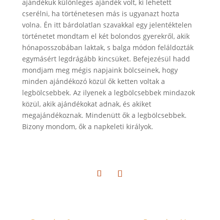
ajándékuk különleges ajándék volt, ki lehetett
cserélni, ha történetesen más is ugyanazt hozta
volna. Én itt bárdolatlan szavakkal egy jelentéktelen
történetet mondtam el két bolondos gyerekről, akik
hónaposszobában laktak, s balga módon feláldozták
egymásért legdrágább kincsüket. Befejezésül hadd
mondjam meg mégis napjaink bölcseinek, hogy
minden ajándékozó közül ők ketten voltak a
legbölcsebbek. Az ilyenek a legbölcsebbek mindazok
közül, akik ajándékokat adnak, és akiket
megajándékoznak. Mindenütt ők a legbölcsebbek.
Bizony mondom, ők a napkeleti királyok.