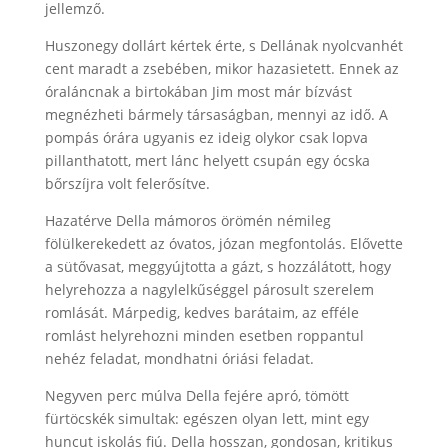
jellemző.
Huszonegy dollárt kértek érte, s Dellának nyolcvanhét
cent maradt a zsebében, mikor hazasietett. Ennek az
óraláncnak a birtokában Jim most már bízvást
megnézheti bármely társaságban, mennyi az idő. A
pompás órára ugyanis ez ideig olykor csak lopva
pillanthatott, mert lánc helyett csupán egy ócska
bőrszíjra volt felerősítve.
Hazatérve Della mámoros örömén némileg
fölülkerekedett az óvatos, józan megfontolás. Elővette
a sütővasat, meggyújtotta a gázt, s hozzálátott, hogy
helyrehozza a nagylelkűséggel párosult szerelem
romlását. Márpedig, kedves barátaim, az efféle
romlást helyrehozni minden esetben roppantul
nehéz feladat, mondhatni óriási feladat.
Negyven perc múlva Della fejére apró, tömött
fürtöcskék simultak: egészen olyan lett, mint egy
huncut iskolás fiú. Della hosszan, gondosan, kritikus