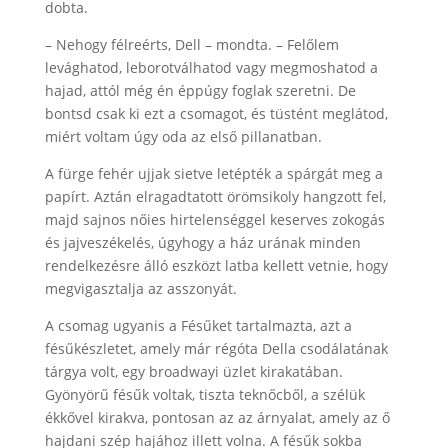
dobta.
– Nehogy félreérts, Dell – mondta. – Felőlem
levághatod, leborotválhatod vagy megmoshatod a
hajad, attól még én éppúgy foglak szeretni. De
bontsd csak ki ezt a csomagot, és tüstént meglátod,
miért voltam úgy oda az első pillanatban.
A fürge fehér ujjak sietve letépték a spárgát meg a
papírt. Aztán elragadtatott örömsikoly hangzott fel,
majd sajnos nőies hirtelenséggel keserves zokogás
és jajveszékelés, úgyhogy a ház urának minden
rendelkezésre álló eszközt latba kellett vetnie, hogy
megvigasztalja az asszonyát.
A csomag ugyanis a Fésűket tartalmazta, azt a
fésűkészletet, amely már régóta Della csodálatának
tárgya volt, egy broadwayi üzlet kirakatában.
Gyönyörű fésűk voltak, tiszta teknőcből, a szélük
ékkővel kirakva, pontosan az az árnyalat, amely az ő
hajdani szép hajához illett volna. A fésűk sokba