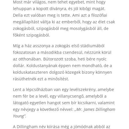
Most már világos, nem tehet egyebet, mint hogy
lehuppan a kopott díványra, és jól kibőgi magát.
Della ezt valóban meg is tette. Ami azt a filozófiai
megállapítást váltja ki az emberből, hogy az élet csak
zokogásból, szipogásból meg mosolygásból áll, de
főként szipogásból.
Míg a ház asszonya a zokogás első stádiumából
fokozatosan a másodikba csendesül, nézzünk körül
az otthonában. Bútorozott szoba, heti bére nyolc
dollár. Koldustanyának éppen nem mondható, de a
kolduskataszteren dolgozó közegek bizony könnyen
rásüthetnék ezt a minősítést.
Lent a lépcsőházban van egy levélszekrény, amelybe
nem fér be a levél, egy villanycsengő, amelyből a
látogató egyetlen hangot sem bír kicsikarni, valamint
egy névjegy a következő névvel:
„Mr. James Dillingham
Young”.
A Dillingham név kiírása még a jómódnak abból az