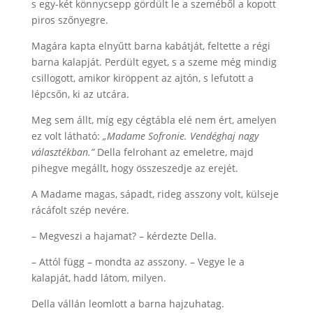
s egy-két könnycsepp gördült le a szeméből a kopott
piros szőnyegre.
Magára kapta elnyűtt barna kabátját, feltette a régi
barna kalapját. Perdült egyet, s a szeme még mindig
csillogott, amikor kiröppent az ajtón, s lefutott a
lépcsőn, ki az utcára.
Meg sem állt, míg egy cégtábla elé nem ért, amelyen
ez volt látható:
„Madame Sofronie. Vendéghaj nagy
választékban.”
Della felrohant az emeletre, majd
pihegve megállt, hogy összeszedje az erejét.
A Madame magas, sápadt, rideg asszony volt, külseje
rácáfolt szép nevére.
– Megveszi a hajamat? – kérdezte Della.
– Attól függ – mondta az asszony. – Vegye le a
kalapját, hadd látom, milyen.
Della vállán leomlott a barna hajzuhatag.