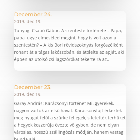
December 24.
2019. dec 19.
Tunyogi Csapó Gábor: A szenteste története – Papa,
papa, ugye elmeséled megint, hogy is volt azon a
szentestén? – A kis Bori rövidszoknyás forgószélként
rohant át a tágas lakószobán, és átölelte az apját, aki
éppen az utolsó csillagszórókat tekerte rá az...
December 23.
2019. dec 19.
Garay András: Karácsonyi történet Mi, gyerekek,
nagyon vártuk az első havat. Karácsonytájt érkeztek
meg nyugat felől a szürke fellegek, s letették terhüket
a hegyek koszorúja övezte völgyben, de nem olyan
városias, hosszú szállingózás módján, hanem vastag
bunda alá...