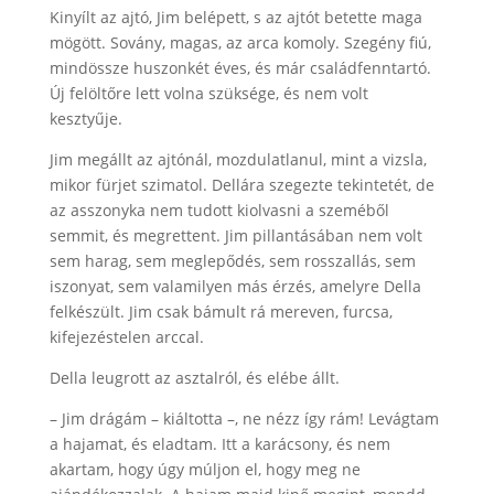
Kinyílt az ajtó, Jim belépett, s az ajtót betette maga
mögött. Sovány, magas, az arca komoly. Szegény fiú,
mindössze huszonkét éves, és már családfenntartó.
Új felöltőre lett volna szüksége, és nem volt
kesztyűje.
Jim megállt az ajtónál, mozdulatlanul, mint a vizsla,
mikor fürjet szimatol. Dellára szegezte tekintetét, de
az asszonyka nem tudott kiolvasni a szeméből
semmit, és megrettent. Jim pillantásában nem volt
sem harag, sem meglepődés, sem rosszallás, sem
iszonyat, sem valamilyen más érzés, amelyre Della
felkészült. Jim csak bámult rá mereven, furcsa,
kifejezéstelen arccal.
Della leugrott az asztalról, és elébe állt.
– Jim drágám – kiáltotta –, ne nézz így rám! Levágtam
a hajamat, és eladtam. Itt a karácsony, és nem
akartam, hogy úgy múljon el, hogy meg ne