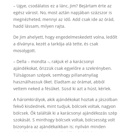
– Ugye, csodálatos ez a lánc, Jim? Bejártam érte az
egész várost. No, most aztán napjában százszor is
megnézheted, mennyi az idő. Add csak ide az órád,
hadd lássam, milyen rajta.
De Jim ahelyett, hogy engedelmeskedett volna, ledőlt
a díványra, kezét a tarkója alá tette, és csak
mosolygott.
– Della – mondta –, rakjuk el a karácsonyi
ajándékokat, őrizzük csak egyelőre a szekrényben.
Túlságosan szépek, semhogy pillanatnyilag
használhassuk őket. Eladtam az órámat, abból
vettem neked a fésűket. Süsd ki azt a húst, kérlek.
A háromkirályok, akik ajándékokat hoztak a jászolban
fekvő kisdednek, mint tudjuk, bölcsek voltak, nagyon
bölcsek. Ők találták ki a karácsonyi ajándékozás szép
szokását. S minthogy bölcsek voltak, bölcsesség volt
bizonyára az ajándékaikban is; nyilván minden