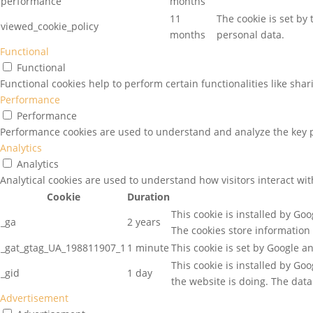
performance
months
11
The cookie is set by
viewed_cookie_policy
months
personal data.
Functional
Functional
Functional cookies help to perform certain functionalities like sha
Performance
Performance
Performance cookies are used to understand and analyze the key pe
Analytics
Analytics
Analytical cookies are used to understand how visitors interact wit
Cookie
Duration
This cookie is installed by Goo
_ga
2 years
The cookies store information
_gat_gtag_UA_198811907_1
1 minute
This cookie is set by Google an
This cookie is installed by Go
_gid
1 day
the website is doing. The dat
Advertisement