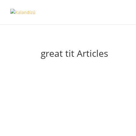
great tit Articles
Cinke és varangy
Azt tudni kell, hogy nálunk sok minde
szokványos. És azt is, hogy évtizedek telnek
valami elkészül. Nos, ennek következménye
én kora reggeli pokoljárásom. Az utóbbi
elkezdtem olvasni egy könyvet, amihez tart
közösség is, ugyanolyan...