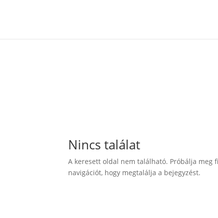
Nincs találat
n nem
A keresett oldal nem található. Próbálja meg f
 el, mire
navigációt, hogy megtalálja a bejegyzést.
 volt az
 időben
ozik egy