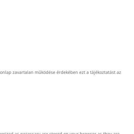
honlap zavartalan működése érdekében ezt a tájékoztatást az
gorized as necessary are stored on your browser as they are