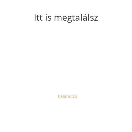
Itt is megtalálsz
Copyright © 2021 – 2025 |
Kalandízű
| Minden jog fenntartva.
öveges és képi tartalom szerzői jogvédelem alatt áll. Mindig jól esik 
megjelölésre.