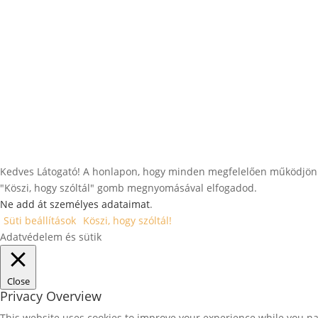
Kedves Látogató! A honlapon, hogy minden megfelelően működjön és
"Köszi, hogy szóltál" gomb megnyomásával elfogadod.
Ne add át személyes adataimat
.
Süti beállítások
Köszi, hogy szóltál!
Adatvédelem és sütik
Close
Privacy Overview
This website uses cookies to improve your experience while you nav