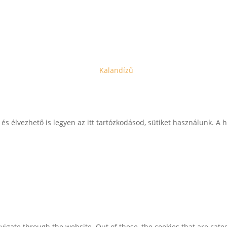
Copyright © 2021 – 2025 |
Kalandízű
| Minden jog fenntartva.
 élvezhető is legyen az itt tartózkodásod, sütiket használunk. A 
igate through the website. Out of these, the cookies that are cate