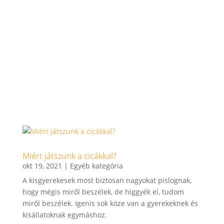
köszönetet, mégpedig első sorban a
pedagógusoknak. Azoknak a tanároknak,
akiktől kaptam valamit, ami elkísért, tanított,
vagy motivált. Azoknak a nem tanár tanítóknak,
akik szélesítették a látóköröm, bővítették az
ismereteim, és segítettek jobban megérteni és
megismerni a világot, amiben élünk.
Bővebben
Miért játszunk a cicákkal?
okt 19, 2021
|
Egyéb kategória
A kisgyerekesek most biztosan nagyokat pislognak,
hogy mégis miről beszélek, de higgyék el, tudom
miről beszélek. Igenis sok köze van a gyerekeknek és
kisállatoknak egymáshoz.