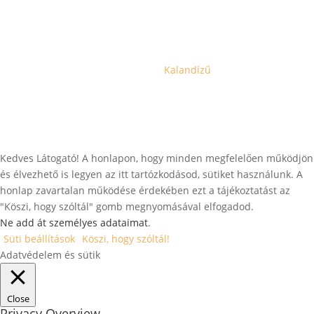
Copyright © 2021 – 2025 |
Kalandízű
| Minden jog
fenntartva.
Kedves Látogató! A honlapon, hogy minden megfelelően működjön
és élvezhető is legyen az itt tartózkodásod, sütiket használunk. A
honlap zavartalan működése érdekében ezt a tájékoztatást az
"Köszi, hogy szóltál" gomb megnyomásával elfogadod.
Ne add át személyes adataimat
.
Süti beállítások
Köszi, hogy szóltál!
Adatvédelem és sütik
Close
Privacy Overview