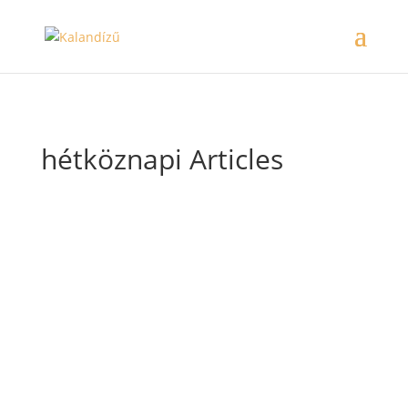
hétköznapi Articles
Köszönet a tanítóknak
Nem is olyan régen jött egy kósza érzés, ami
már nem is tűnik annyira kószának. Szóval jött
ez az érzés, hogy legyek hálás és mondjak
köszönetet. Így most szeretnék az
univerzumba kiküldeni egy hatalmas