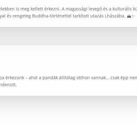
lekben is meg kellett érkezni. A magassági levegő és a kulturális 
nyal és rengeteg Buddha-történettel tarkított utazás Lhászába. 🏔️✨
a érkezünk – ahol a pandák állítólag otthon vannak… csak épp nem
ndenütt.