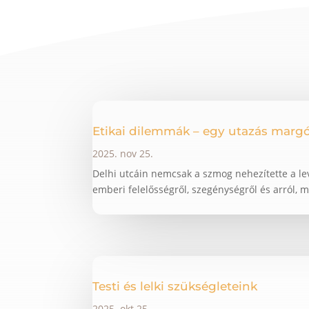
Etikai dilemmák – egy utazás margó
2025. nov 25.
Delhi utcáin nemcsak a szmog nehezítette a le
emberi felelősségről, szegénységről és arról, mi
Testi és lelki szükségleteink
2025. okt 25.