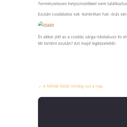
Természetesen helyszinelőkkel nem találkoztu
Ezután csodálatos sok -konkrétan hat- órás vá
És akkor jött az a csodás sárga iskolabusz és el
Mi történt ezután? Azt majd legközelebb!
←
A felhők fölött mindig süt a nap