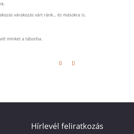
nk.
rakozás várakozás várt ránk… és másokra is.
vitt minket a táborba.
Hírlevél feliratkozás