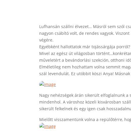
Lufhansán szállni élvezet… Másról sem szól cs
nagyon csábító volt, de rendes vagyok. Viszont
végére.
Egyébként hallottatok már tojássárgája porról?
Mivel az egész út világosban történt…konkrétan 
műveletért a bevándorlási szekción, otthoni id
Elméletileg nem hozhattam volna semmit magam
szál levendulát. Ez utóbbit köszi Anya! Másn
Nagy nehézségek árán sikerült elfoglalnunk a
mindenhol. A városhoz közeli kisvárosban száll
sikerült felkelnek és egy igen csak hosszadal
Mielőtt visszamentünk volna a repülőtérre, hog