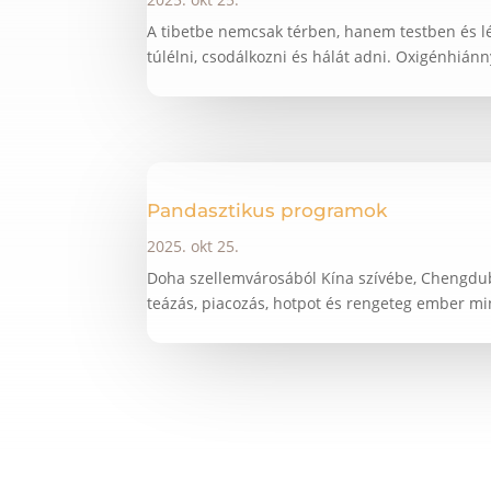
A tibetbe nemcsak térben, hanem testben és lé
túlélni, csodálkozni és hálát adni. Oxigénhián
Pandasztikus programok
2025. okt 25.
Doha szellemvárosából Kína szívébe, Chengdub
teázás, piacozás, hotpot és rengeteg ember mi