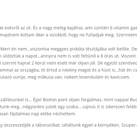
ak evésről az út. És a nagy meleg kajához, ami szintén E-vitamin g
 majdnem kiittam őker a vizükből, hogy ne fulladjak meg. Szerinte
 Mert én nem…viszontva meggyes piskóta tésztájába volt belőle. De
üldöztük a napot…annyira nem is volt feltűnő a 8 órás út. Viszont a
ő szerint hajnal 2 körül nem esett már olyan jól. De együtt szendv
mal az országba, itt értsd a növény magot és a húst is…hát én c
ak utazó sünije, meg mókusa van, nekem levendulám és kavicsom.
 szállásunkat is… Éjjel Boston pont olyan forgalmas, mint nappal
tunk meg…négyünkre jutott egy szoba….sajnos it is sikeresen felébr
masan fájdalmas nap elébe nézhettem.
y összeszedjék a táborozókat, sétáltunk egyet a környéken. Szuper-