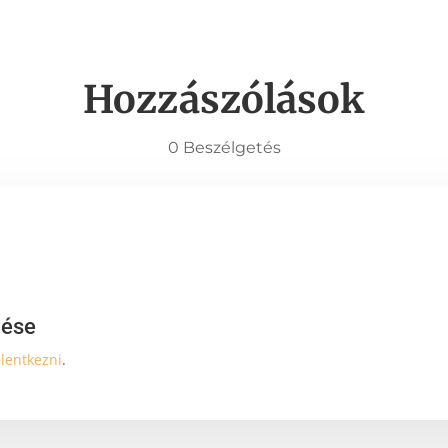
Hozzászólások
0 Beszélgetés
dése
elentkezni
.