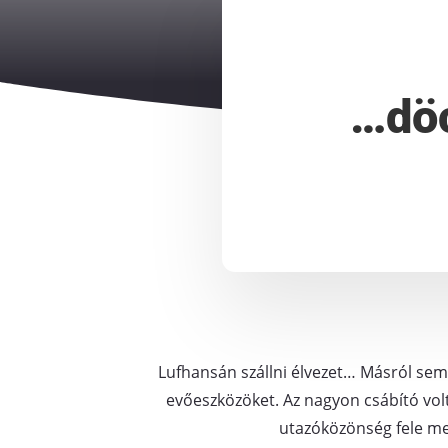
…döc
Lufhansán szállni élvezet… Másról sem 
evőeszközöket. Az nagyon csábító volt
utazóközönség fele meg