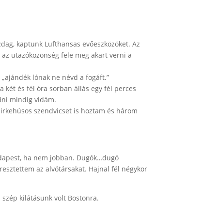
azdag, kaptunk Lufthansas evőeszközöket. Az
m az utazóközönség fele meg akart verni a
 „ajándék lónak ne névd a fogáft.”
 két és fél óra sorban állás egy fél perces
edni mindig vidám.
sirkehúsos szendvicset is hoztam és három
 Budapest, ha nem jobban. Dugók…dugó
esztettem az alvótársakat. Hajnal fél négykor
 szép kilátásunk volt Bostonra.