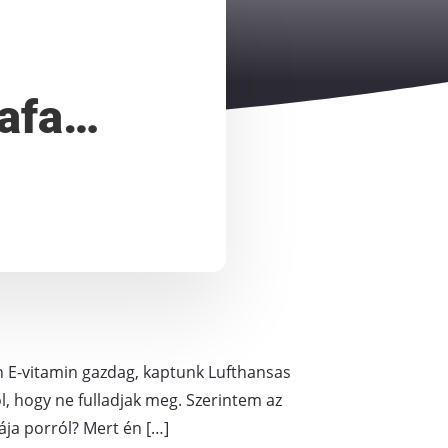
kafa…
én E-vitamin gazdag, kaptunk Lufthansas
l, hogy ne fulladjak meg. Szerintem az
ája porról? Mert én […]