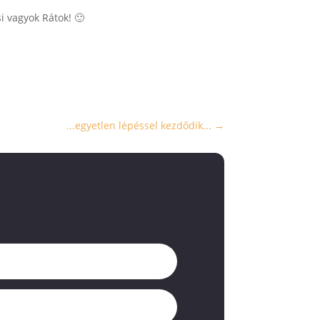
si vagyok Rátok! 🙂
...egyetlen lépéssel kezdődik...
→