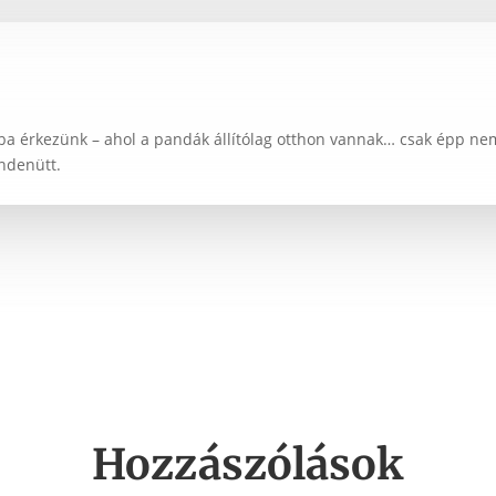
a érkezünk – ahol a pandák állítólag otthon vannak… csak épp nem
ndenütt.
Hozzászólások