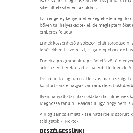
is, ez sajnos megcsúszott. DE! De, júniusra már
sikerült élesítenem az oldalt.
Ezt rengeteg kényelmetlenség előzte meg: fotó
bőven túl helyezkedtek el, de megléptem őket
emberes feladat.
Ennek köszönhető a sokszori eltántorodásom is,
lépésekben teszem ezt, csigatempóban, de leg
Ennek a programnak kapcsán először élményem
adni az emberek kezébe, ha érdeklődnének. Ami 
De technikailag az oldal kész is már a szolgál
komfortzóna elhagyás vár rám, de ezt október
Ilyen hanyatló tanulási-oktatási körülmények k
Méghozzá tanulni. Ráadásul úgy, hogy nem is 
A blog sajnos emiatt kissé háttérbe is szorult
találgatok ki Nektek.
BESZÉLGESSÜNK!