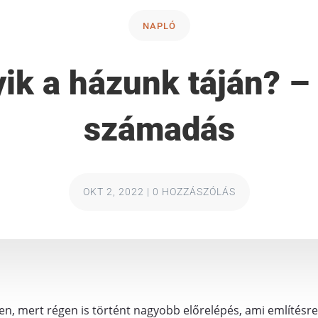
NAPLÓ
yik a házunk táján? –
számadás
OKT 2, 2022
|
0 HOZZÁSZÓLÁS
n, mert régen is történt nagyobb előrelépés, ami említésre