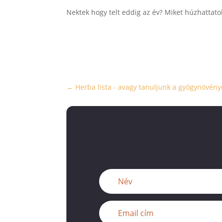
Nektek hogy telt eddig az év? Miket húzhattatok 
←
Herba lista - avagy tanuljunk a gyógynövény