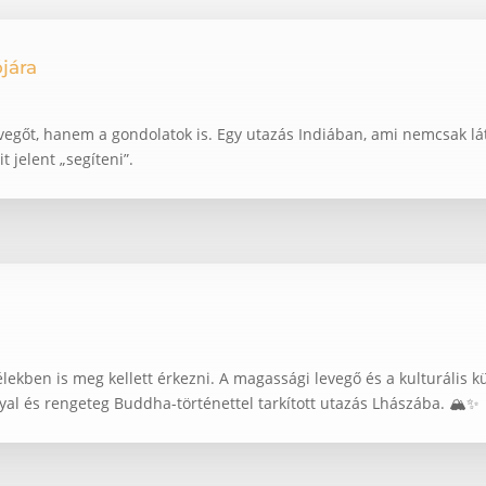
jára
vegőt, hanem a gondolatok is. Egy utazás Indiában, ami nemcsak lá
t jelent „segíteni”.
lekben is meg kellett érkezni. A magassági levegő és a kulturális 
nyal és rengeteg Buddha-történettel tarkított utazás Lhászába. 🏔️✨