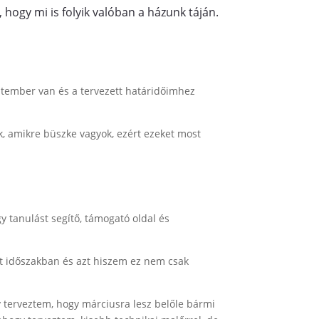
, hogy mi is folyik valóban a házunk táján.
ptember van és a tervezett határidőimhez
, amikre büszke vagyok, ezért ezeket most
y tanulást segítő, támogató oldal és
últ időszakban és azt hiszem ez nem csak
y terveztem, hogy márciusra lesz belőle bármi