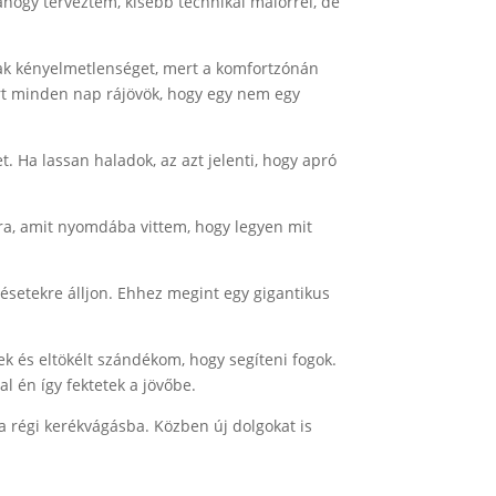
 ahogy terveztem, kisebb technikai malőrrel, de
ztak kényelmetlenséget, mert a komfortzónán
rt minden nap rájövök, hogy egy nem egy
. Ha lassan haladok, az azt jelenti, hogy apró
, amit nyomdába vittem, hogy legyen mit
zésetekre álljon. Ehhez megint egy gigantikus
k és eltökélt szándékom, hogy segíteni fogok.
 én így fektetek a jövőbe.
a régi kerékvágásba. Közben új dolgokat is