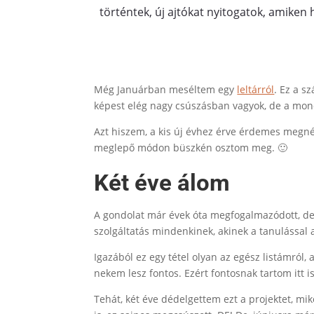
történtek, új ajtókat nyitogatok, amiken h
Még Januárban meséltem egy
leltárról
. Ez a s
képest elég nagy csúszásban vagyok, de a mon
Azt hiszem, a kis új évhez érve érdemes megné
meglepő módon büszkén osztom meg. 🙂
Két éve álom
A gondolat már évek óta megfogalmazódott, de 
szolgáltatás mindenkinek, akinek a tanulással 
Igazából ez egy tétel olyan az egész listámról
nekem lesz fontos. Ezért fontosnak tartom itt i
Tehát, két éve dédelgettem ezt a projektet, m