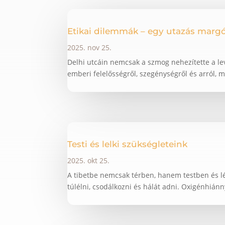
Etikai dilemmák – egy utazás margó
2025. nov 25.
Delhi utcáin nemcsak a szmog nehezítette a le
emberi felelősségről, szegénységről és arról, mi
Testi és lelki szükségleteink
2025. okt 25.
A tibetbe nemcsak térben, hanem testben és lé
túlélni, csodálkozni és hálát adni. Oxigénhián