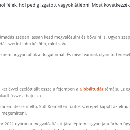
ol félek, hol pedig izgatott vagyok átlépni. Most következzék
zámadás szépen lassan kezd megvalósulni és bővülni is. Ugyan sze
dás szerint jobb később, mint soha.
znem hogyan állok a dolgaimmal. És mivel vannak olyan történések
két évvel ezelőtt állt össze a fejemben a
Globáltudás
témája. Ez eg
akadt össze a bajusza.
, ami említésre méltó. Sőt! Kiemelten fontos szerepet kapott az elm
s megemlíteni.
ikor 2021 nyárán a megvalósítás útjára léptem. Ugyan januárban úg