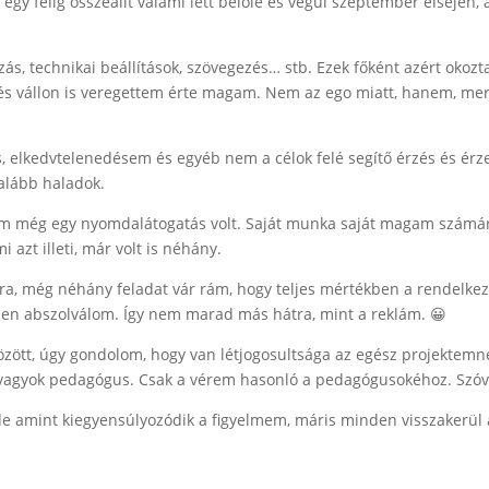
 egy félig összeállt valami lett belőle és végül szeptember elsején,
zás, technikai beállítások, szövegezés… stb. Ezek főként azért oko
 és vállon is veregettem érte magam. Nem az ego miatt, hanem, me
 elkedvtelenedésem és egyéb nem a célok felé segítő érzés és érzet
alább haladok.
 még egy nyomdalátogatás volt. Saját munka saját magam számára
azt illeti, már volt is néhány.
atra, még néhány feladat vár rám, hogy teljes mértékben a rendelke
ben abszolválom. Így nem marad más hátra, mint a reklám. 😀
özött, úgy gondolom, hogy van létjogosultsága az egész projektemne
vagyok pedagógus. Csak a vérem hasonló a pedagógusokéhoz. Szóval
, de amint kiegyensúlyozódik a figyelmem, máris minden visszakerül 