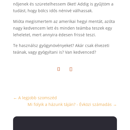
nőjenek és szüretelhessem őket! Addig is gyűjtöm a
tudást, hogy bölcs idős nénivé válhassak.
Mióta megismertem az amerikai hegyi mentát, azóta
nagy kedvencem lett és minden teámba teszek egy
leheletet, mert annyira édesen frissé teszi.
Te használsz gyógynövényeket? Akár csak élvezeti
teának, vagy gyógyítani is? Van kedvenced?
←
A legjobb szomszéd
Mi folyik a házunk táján? - Évközi számadás
→