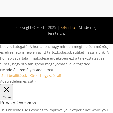
Copyright © 2021 – 2025 |
Kalandízű
| Minden jog
fenntartva.
Kedves Látogató! A honlapon, hogy minden megfelelően működjön
és élvezhető is legyen az itt tartózkodásod, sütiket használunk. A
honlap zavartalan működése érdekében ezt a tájékoztatást az
"Köszi, hogy szóltál" gomb megnyomásával elfogadod.
Ne add át személyes adataimat
.
Süti beállítások
Köszi, hogy szóltál!
Adatvédelem és sütik
Close
Privacy Overview
This website uses cookies to improve your experience while you