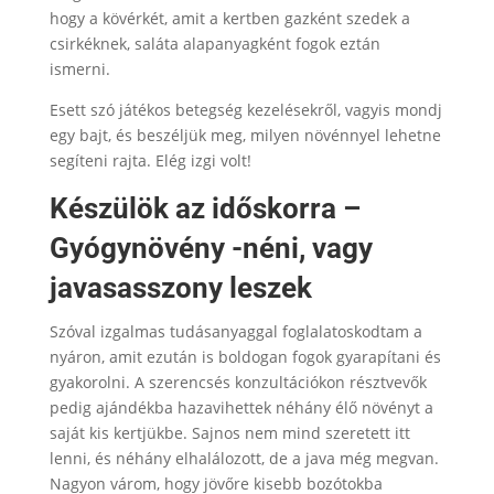
hogy a kövérkét, amit a kertben gazként szedek a
csirkéknek, saláta alapanyagként fogok eztán
ismerni.
Esett szó játékos betegség kezelésekről, vagyis mondj
egy bajt, és beszéljük meg, milyen növénnyel lehetne
segíteni rajta. Elég izgi volt!
Készülök az időskorra –
Gyógynövény -néni, vagy
javasasszony leszek
Szóval izgalmas tudásanyaggal foglalatoskodtam a
nyáron, amit ezután is boldogan fogok gyarapítani és
gyakorolni. A szerencsés konzultációkon résztvevők
pedig ajándékba hazavihettek néhány élő növényt a
saját kis kertjükbe. Sajnos nem mind szeretett itt
lenni, és néhány elhalálozott, de a java még megvan.
Nagyon várom, hogy jövőre kisebb bozótokba