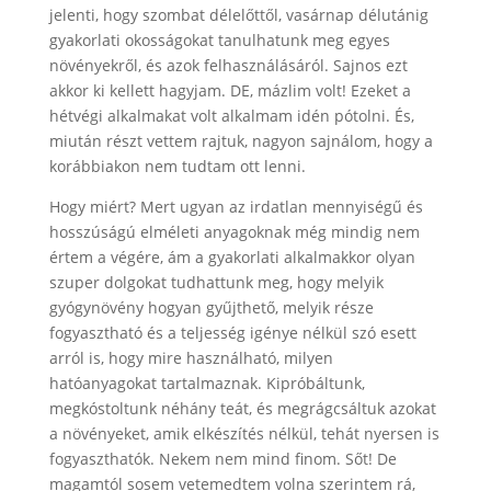
jelenti, hogy szombat délelőttől, vasárnap délutánig
gyakorlati okosságokat tanulhatunk meg egyes
növényekről, és azok felhasználásáról. Sajnos ezt
akkor ki kellett hagyjam. DE, mázlim volt! Ezeket a
hétvégi alkalmakat volt alkalmam idén pótolni. És,
miután részt vettem rajtuk, nagyon sajnálom, hogy a
korábbiakon nem tudtam ott lenni.
Hogy miért? Mert ugyan az irdatlan mennyiségű és
hosszúságú elméleti anyagoknak még mindig nem
értem a végére, ám a gyakorlati alkalmakkor olyan
szuper dolgokat tudhattunk meg, hogy melyik
gyógynövény hogyan gyűjthető, melyik része
fogyasztható és a teljesség igénye nélkül szó esett
arról is, hogy mire használható, milyen
hatóanyagokat tartalmaznak. Kipróbáltunk,
megkóstoltunk néhány teát, és megrágcsáltuk azokat
a növényeket, amik elkészítés nélkül, tehát nyersen is
fogyaszthatók. Nekem nem mind finom. Sőt! De
magamtól sosem vetemedtem volna szerintem rá,