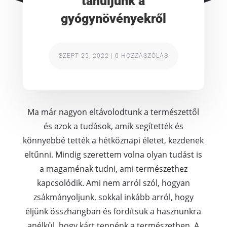
tanuljunk a
gyógynövényekről
SZEPT 25, 2022
|
0 HOZZÁSZÓLÁS
Ma már nagyon eltávolodtunk a természettől
és azok a tudások, amik segítették és
könnyebbé tették a hétköznapi életet, kezdenek
eltűnni. Mindig szerettem volna olyan tudást is
a magaménak tudni, ami természethez
kapcsolódik. Ami nem arról szól, hogyan
zsákmányoljunk, sokkal inkább arról, hogy
éljünk összhangban és fordítsuk a hasznunkra
anélkül, hogy kárt tennénk a természetben. A