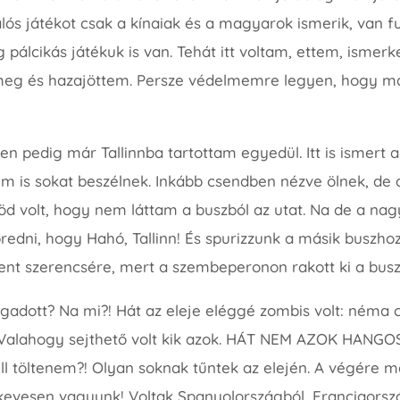
alós játékot csak a kínaiak és a magyarok ismerik, van f
g pálcikás játékuk is van. Tehát itt voltam, ettem, ismerk
eg és hazajöttem. Persze védelmemre legyen, hogy más
 pedig már Tallinnba tartottam egyedül. Itt is ismert a
m is sokat beszélnek. Inkább csendben nézve ölnek, de 
öd volt, hogy nem láttam a buszból az utat. Na de a na
redni, hogy Hahó, Tallinn! És spurizzunk a másik buszho
ent szerencsére, mert a szembeperonon rakott ki a busz
ogadott? Na mi?! Hát az eleje eléggé zombis volt: néma c
Valahogy sejthető volt kik azok. HÁT NEM AZOK HANGO
ll töltenem?! Olyan soknak tűntek az elején. A végére 
kevesen vagyunk! Voltak Spanyolországból, Franciaorsz