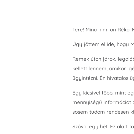
Tere! Minu nimi on Réka. 
Úgy jöttem el ide, hog
Remek úton járok, legalá
kellett lennem, amikor 
ügyintézni. Én hivatalos 
Egy kicsivel több, mint eg
mennyiségű információt a
sosem tudom rendesen k
Szóval egy hét. Ez alatt t