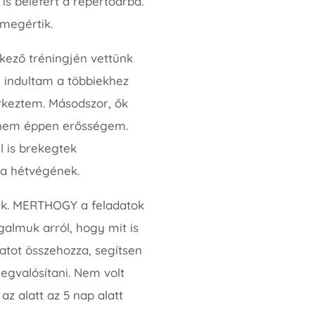
 is belefért a repertoárba.
 megértik.
kező tréningjén vettünk
l indultam a többiekhez
érkeztem. Másodszor, ők
m nem éppen erősségem.
l is brekegtek
 a hétvégének.
iek. MERTHOGY a feladatok
galmuk arról, hogy mit is
patot összehozza, segítsen
egvalósítani. Nem volt
 alatt az 5 nap alatt