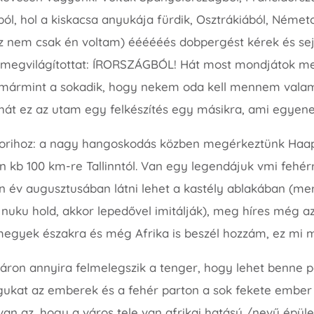
ól, hol a kiskacsa anyukája fürdik, Osztrákiából, Német
 nem csak én voltam) éééééés dobpergést kérek és sejt
 megvilágítottat: ÍRORSZÁGBÓL! Hát most mondjátok me
 mármint a sokadik, hogy nekem oda kell mennem valami
Tehát ez az utam egy felkészítés egy másikra, ami egye
ztorihoz: a nagy hangoskodás közben megérkeztünk Haap
 kb 100 km-re Tallinntól. Van egy legendájuk vmi fehérr
 év augusztusában látni lehet a kastély ablakában (mert
nuku hold, akkor lepedővel imitálják), meg híres még az 
egyek északra és még Afrika is beszél hozzám, ez mi m
yáron annyira felmelegszik a tenger, hogy lehet benne pa
kat az emberek és a fehér parton a sok fekete ember 
 van az, hogy a város tele van afrikai hatású /nevű épül