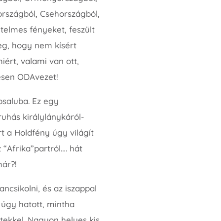
országból, Csehországból,
elmes fényeket, feszült
g, hogy nem kísért
ért, valami van ott,
nesen ODAvezet!
saluba. Ez egy
uhás királylánykáról-
 a Holdfény úgy világít
“Afrika”partról…. hát
ár?!
ncsikolni, és az iszappal
úgy hatott, mintha
etekkel. Nagyon helyes kis