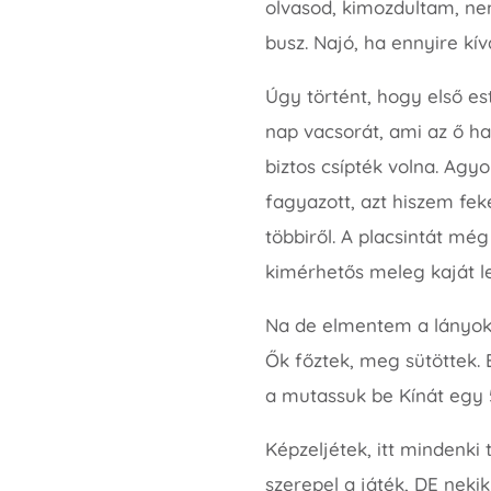
olvasod, kimozdultam, ne
busz. Najó, ha ennyire kí
Úgy történt, hogy első e
nap vacsorát, ami az ő ha
biztos csípték volna. Agyo
fagyazott, azt hiszem fe
többiről. A placsintát mé
kimérhetős meleg kaját le
Na de elmentem a lányokka
Ők főztek, meg sütöttek. 
a mutassuk be Kínát egy 
Képzeljétek, itt mindenki
szerepel a játék, DE neki