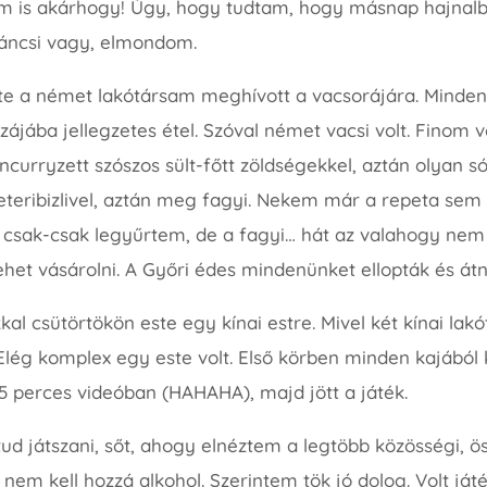
m is akárhogy! Úgy, hogy tudtam, hogy másnap hajnalba
váncsi vagy, elmondom.
ste a német lakótársam meghívott a vacsorájára. Minden
zájába jellegzetes étel. Szóval német vacsi volt. Finom v
ncurryzett szószos sült-főtt zöldségekkel, aztán olyan só
keteribizlivel, aztán meg fagyi. Nekem már a repeta se
g csak-csak legyűrtem, de a fagyi… hát az valahogy nem a
het vásárolni. A Győri édes mindenünket ellopták és át
l csütörtökön este egy kínai estre. Mivel két kínai lakót
Elég komplex egy este volt. Első körben minden kajából ka
5 perces videóban (HAHAHA), majd jött a játék.
 tud játszani, sőt, ahogy elnéztem a legtöbb közösségi,
k nem kell hozzá alkohol. Szerintem tök jó dolog. Volt já