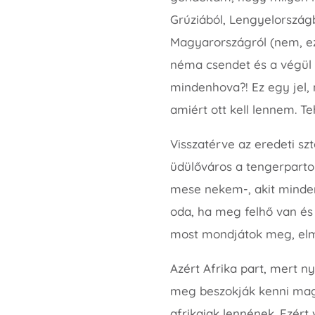
Grúziából, Lengyelországb
Magyarországról (nem, ez
néma csendet és a végül
mindenhova?! Ez egy jel,
amiért ott kell lennem. 
Visszatérve az eredeti s
üdülőváros a tengerparton
mese nekem-, akit minden
oda, ha meg felhő van és 
most mondjátok meg, elm
Azért Afrika part, mert n
meg beszokják kenni magu
afrikaiak lennének. Ezért