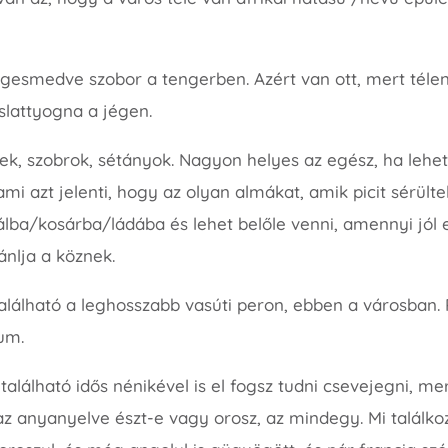
gesmedve szobor a tengerben. Azért van ott, mert télen
slattyogna a jégen.
k, szobrok, sétányok. Nagyon helyes az egész, ha lehet,
mi azt jelenti, hogy az olyan almákat, amik picit sérült
tálba/kosárba/ládába és lehet belőle venni, amennyi jól 
ánlja a köznek.
 található a leghosszabb vasúti peron, ebben a városba
um.
alálható idős nénikével is el fogsz tudni csevejegni, mer
 anyanyelve észt-e vagy orosz, az mindegy. Mi találkoz