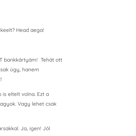
 keelt? Head aega!
ZT bankkártyám! Tehát ott
csak úgy, hanem
!
s eltelt volna. Ezt a
agyok. Vagy lehet csak
sakkal. Ja, igen! Jól