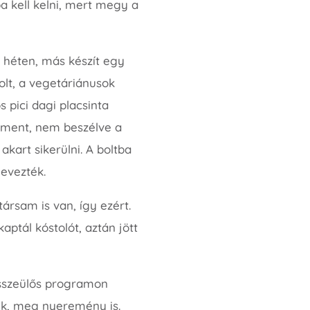
 kell kelni, mert megy a
 héten, más készít egy
olt, a vegetáriánusok
s pici dagi placsinta
m ment, nem beszélve a
kart sikerülni. A boltba
nevezték.
ársam is van, így ezért.
ptál kóstolót, aztán jött
 összeülős programon
ték, meg nyeremény is.