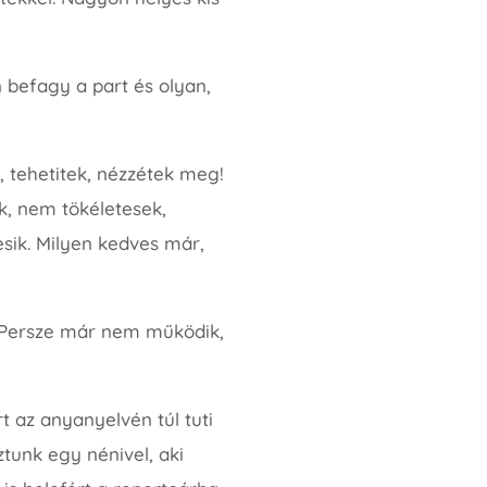
 befagy a part és olyan,
 tehetitek, nézzétek meg!
ek, nem tökéletesek,
esik. Milyen kedves már,
n. Persze már nem működik,
t az anyanyelvén túl tuti
tunk egy nénivel, aki