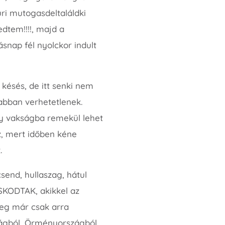
uri mutogasdeltaláldki
edtem!!!!, majd a
nap fél nyolckor indult
 késés, de itt senki nem
abban verhetetlenek.
gy vakságba remekül lehet
z, mert időben kéne
.
send, hullaszag, hátul
SKODTAK, akikkel az
meg már csak arra
ágból, Örményországból,