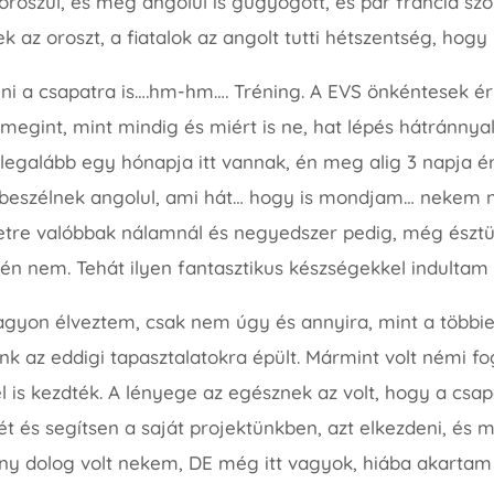
 oroszul, és még angolul is gügyögött, és pár francia szó
sek az oroszt, a fiatalok az angolt tutti hétszentség, hogy
eni a csapatra is….hm-hm…. Tréning. A EVS önkéntesek ér
megint, mint mindig és miért is ne, hat lépés hátránnya
r legalább egy hónapja itt vannak, én meg alig 3 napja 
en beszélnek angolul, ami hát… hogy is mondjam… neke
letre valóbbak nálamnál és negyedszer pedig, még észtü
tén nem. Tehát ilyen fantasztikus készségekkel indultam
nagyon élveztem, csak nem úgy és annyira, mint a több
nk az eddigi tapasztalatokra épült. Mármint volt némi fo
el is kezdték. A lényege az egésznek az volt, hogy a csa
 és segítsen a saját projektünkben, azt elkezdeni, és m
 dolog volt nekem, DE még itt vagyok, hiába akartam az