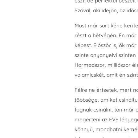
észt, de perfektül beszélt
Szóval, aki idejön, az idő
Most már sort kéne kerít
részt a hétvégén. Én már 
képest. Először is, ők má
szinte anyanyelvi szint
Harmadszor, milliószor é
valamicskét, amit én szin
Félre ne értsetek, mert 
többsége, amiket csináltu
fognak csinálni, tán már 
megérteni az EVS lényegét
könnyű, mondhatni kemény