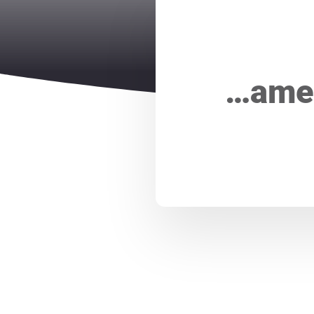
…amer