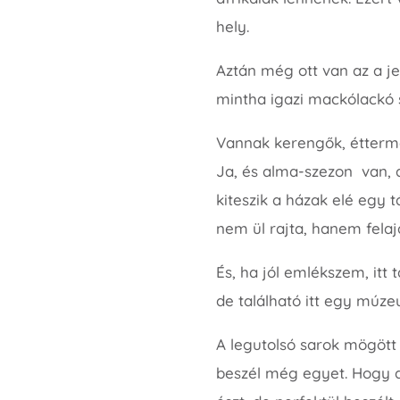
hely.
Aztán még ott van az a je
mintha igazi mackólackó 
Vannak kerengők, étterme
Ja, és alma-szezon van, a
kiteszik a házak elé egy 
nem ül rajta, hanem felaj
És, ha jól emlékszem, itt
de található itt egy múze
A legutolsó sarok mögött t
beszél még egyet. Hogy az