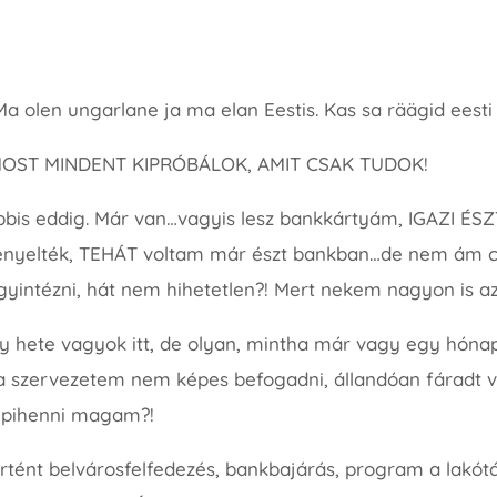
Ma olen ungarlane ja ma elan Eestis. Kas sa räägid eesti
y MOST MINDENT KIPRÓBÁLOK, AMIT CSAK TUDOK!
bbis eddig. Már van…vagyis lesz bankkártyám, IGAZI ÉS
igényelték, TEHÁT voltam már észt bankban…de nem ám 
ügyintézni, hát nem hihetetlen?! Mert nekem nagyon is az
y hete vagyok itt, de olyan, mintha már vagy egy hónap i
 szervezetem nem képes befogadni, állandóan fáradt v
ipihenni magam?!
örtént belvárosfelfedezés, bankbajárás, program a lakótár