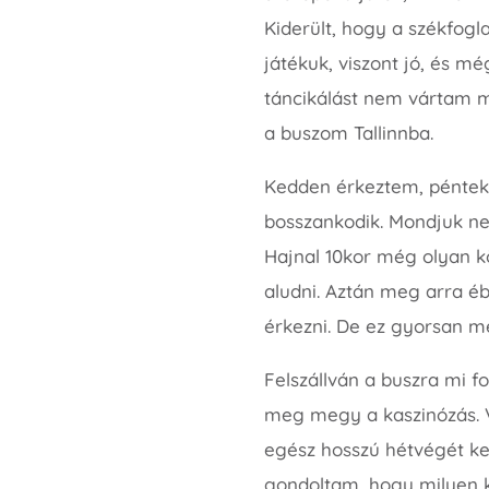
Kiderült, hogy a székfogl
játékuk, viszont jó, és mé
táncikálást nem vártam m
a buszom Tallinnba.
Kedden érkeztem, pénteken
bosszankodik. Mondjuk ne
Hajnal 10kor még olyan k
aludni. Aztán meg arra éb
érkezni. De ez gyorsan m
Felszállván a buszra mi f
meg megy a kaszinózás. 
egész hosszú hétvégét ke
gondoltam, hogy milyen 