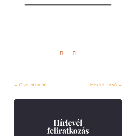
←
Olvasni menő
Mexikói lecsó
→
Hírlevél
feliratkozás