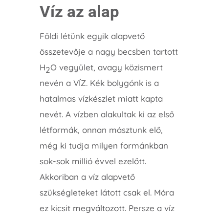
Víz az alap
Földi létünk egyik alapvető
összetevője a nagy becsben tartott
H
O vegyület, avagy közismert
2
nevén a VÍZ. Kék bolygónk is a
hatalmas vízkészlet miatt kapta
nevét. A vízben alakultak ki az első
létformák, onnan másztunk elő,
még ki tudja milyen formánkban
sok-sok millió évvel ezelőtt.
Akkoriban a víz alapvető
szükségleteket látott csak el. Mára
ez kicsit megváltozott. Persze a víz