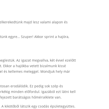
felkerekedtünk majd lesz valami alapon és
ktünk egyre… Szuper! Akkor sprint a hajóra,
eglestük. Az igazat megvallva, két évvel ezelőtt
t. Ekkor a hajókba vetett bizalmunk kissé
ssel és kellemes meleggel. Mondjuk hely már
atosan erodálódik. Ez pedig sok szép és
erkékig minden előfordul. Igazából ezt látni kell
fejezett barátságos hőmérséklete van.
 A kikötőből látszik egy csodás épületegyüttes.