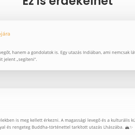
Ez is érdekelhet
jára
vegőt, hanem a gondolatok is. Egy utazás Indiában, ami nemcsak lá
t jelent „segíteni”.
lekben is meg kellett érkezni. A magassági levegő és a kulturális 
nyal és rengeteg Buddha-történettel tarkított utazás Lhászába. 🏔️✨