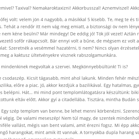
vel? Taxival? Nemakaroktaxizni! Akkorbusszal! Aznemviszel! Akkor
 jófej volt: velem jön 4 nagyobb, a másikkal 5 kisebb. Te, meg te és
. Tehát a rendőr itt nem vág meg emiatt, a biztonsági öv nem lénye
 nem kéne beülni? Már mindegy! De eddig jó! Tök jól vezet! Aztán 
l vezető sofőr rákapcsolt. Bár ennyi volt a bűne, de mégsem ez volt 
lat: Szeretnék a vesémmel hazatérni, ti nem? Nincs olyan érzésete
 meg a kaktusz ültetvényekre visznek rabszolgamunkára.
s mindenkinek megvoltak a szervei. Megkönnyebbültünk! Ti is?
De csodaszép. Kicsit tágasabb, mint ahol lakunk. Minden fehér mé
zilika, előre a piac. Jó, akkor kezdjük a bazilikával. Egy hatalmas, g
os belépni. Hát… mi mind pont templomlátogatásra készültünk: bikin
ttunk eltáv előtt. Akkor gyí a citadellába. Tisztára, mintha Budán 
e. Egy szép templom van benne, be lehet menni körbenézni. Szerenc
ól végig. De valami meseszép! Nem túl magy, de szentek mindenhol! 
féle vallást, mégis van bent valami, amit érezni fogsz. Mi épp akk
ő harangokat, mint amik itt vannak. A tornyokba dupla harang van