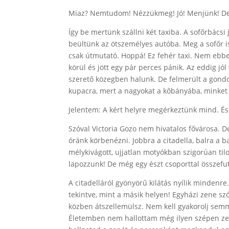
Miaz? Nemtudom! Nézzükmeg! Jó! Menjünk! Demi
Így be mertünk szállni két taxiba. A sofőrbácsi
beültünk az ötszemélyes autóba. Meg a sofőr is
csak útmutató. Hoppá! Ez fehér taxi. Nem ebbe
körül és jött egy pár perces pánik. Az eddig jó
szerető közegben halunk. De felmerült a gondo
kupacra, mert a nagyokat a kőbányába, minket
Jelentem: A kért helyre megérkeztünk mind. É
Szóval Victoria Gozo nem hivatalos fővárosa. 
óránk körbenézni. Jobbra a citadella, balra a ba
mélykivágott, ujjatlan motyókban szigorúan til
lapozzunk! De még egy észt csoporttal összefuto
A citadelláról gyönyörű kilátás nyílik mindenr
tekintve, mint a másik helyen! Egyházi zene sz
közben átszellemülsz. Nem kell gyakorolj semmi
Életemben nem hallottam még ilyen szépen zeng