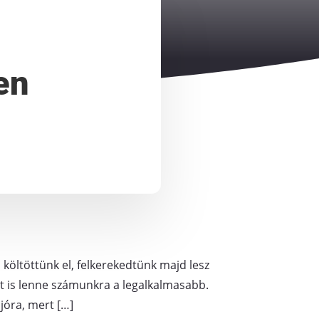
en
költöttünk el, felkerekedtünk majd lesz
 út is lenne számunkra a legalkalmasabb.
jóra, mert […]