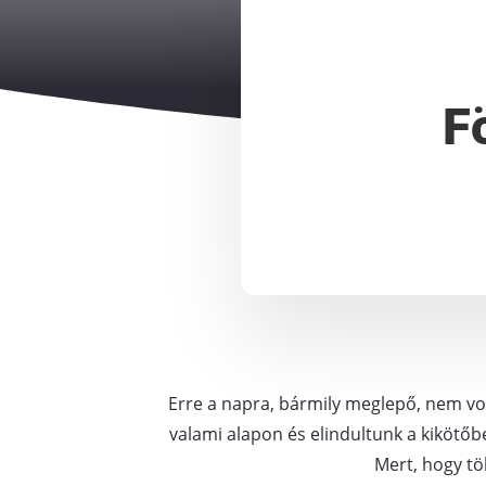
F
Erre a napra, bármily meglepő, nem vol
valami alapon és elindultunk a kikötőbe
Mert, hogy tö