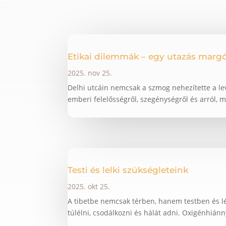
Etikai dilemmák – egy utazás margó
2025. nov 25.
Delhi utcáin nemcsak a szmog nehezítette a le
emberi felelősségről, szegénységről és arról, mi
Testi és lelki szükségleteink
2025. okt 25.
A tibetbe nemcsak térben, hanem testben és lé
túlélni, csodálkozni és hálát adni. Oxigénhián