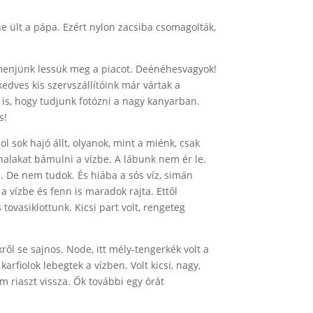
e ült a pápa. Ezért nylon zacsiba csomagolták,
or menjünk lessük meg a piacot. Deénéhesvagyok!
 kedves kis szervszállítóink már vártak a
 is, hogy tudjunk fotózni a nagy kanyarban.
s!
 sok hajó állt, olyanok, mint a miénk, csak
k halakat bámulni a vízbe. A lábunk nem ér le.
i. De nem tudok. És hiába a sós víz, simán
a vízbe és fenn is maradok rajta. Ettől
tovasiklottunk. Kicsi part volt, rengeteg
l se sajnos. Node, itt mély-tengerkék volt a
arfiolok lebegtek a vízben. Volt kicsi, nagy,
m riaszt vissza. Ők további egy órát