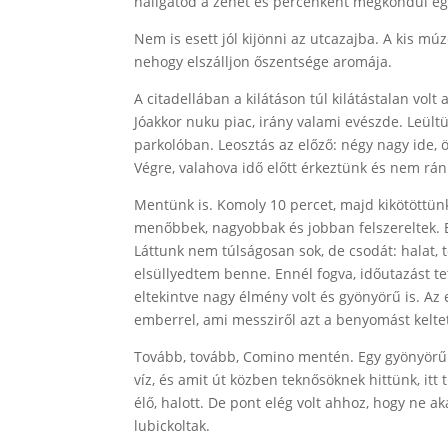
hallgatod a zenét és percenként megkondul e
Nem is esett jól kijönni az utcazajba. A kis 
nehogy elszálljon őszentsége aromája.
A citadellában a kilátáson túl kilátástalan vol
Jóakkor nuku piac, irány valami evészde. Leültün
parkolóban. Leosztás az előző: négy nagy ide, 
Végre, valahova idő előtt érkeztünk és nem ránk
Mentünk is. Komoly 10 percet, majd kikötöttünk
menőbbek, nagyobbak és jobban felszereltek. Egy 
Láttunk nem túlságosan sok, de csodát: halat, 
elsüllyedtem benne. Ennél fogva, időutazást te
eltekintve nagy élmény volt és gyönyörű is. Az e
emberrel, ami messziről azt a benyomást keltet
Tovább, tovább, Comino mentén. Egy gyönyörű ö
víz, és amit út közben teknősöknek hittünk, itt 
élő, halott. De pont elég volt ahhoz, hogy ne a
lubickoltak.