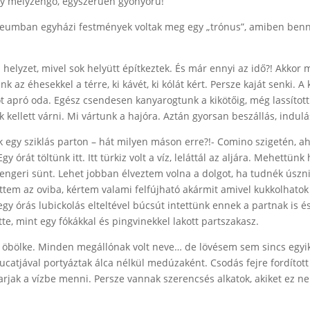
gy mélyzengő, egyszerűen gyönyörű!
múzeumban egyházi festmények voltak meg egy „trónus”, amiben benn
t a helyzet, mivel sok helyütt építkeztek. És már ennyi az idő?! Akk
k az éhesekkel a térre, ki kávét, ki kólát kért. Persze kaját senki. A
öt apró oda. Egész csendesen kanyarogtunk a kikötőig, még lassított
 kellett várni. Mi vártunk a hajóra. Aztán gyorsan beszállás, indulá
 egy sziklás parton – hát milyen máson erre?!- Comino szigetén, ahol
órát töltünk itt. Itt türkiz volt a víz, leláttál az aljára. Mehettün
tengeri sünt. Lehet jobban élveztem volna a dolgot, ha tudnék úszn
ttem az oviba, kértem valami felfújható akármit amivel kukkolhatok 
gy órás lubickolás elteltével búcsút intettünk ennek a partnak is és 
te, mint egy fókákkal és pingvinekkel lakott partszakasz.
bölke. Minden megállónak volt neve… de lövésem sem sincs egyikrő
tucatjával portyáztak álca nélkül medúzaként. Csodás fejre fordított k
karjak a vízbe menni. Persze vannak szerencsés alkatok, akiket ez ne