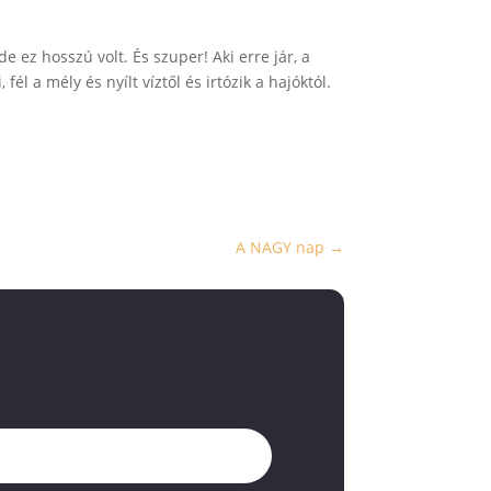
e ez hosszú volt. És szuper! Aki erre jár, a
l a mély és nyílt víztől és irtózik a hajóktól.
A NAGY nap
→