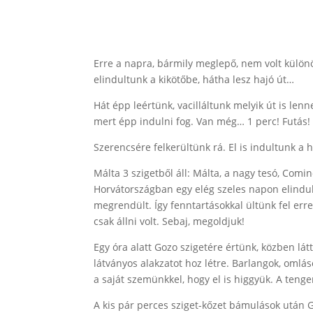
Erre a napra, bármily meglepő, nem volt külön
elindultunk a kikötőbe, hátha lesz hajó út…
Hát épp leértünk, vacilláltunk melyik út is le
mert épp indulni fog. Van még… 1 perc! Futás!
Szerencsére felkerültünk rá. El is indultunk a 
Málta 3 szigetből áll: Málta, a nagy tesó, Comi
Horvátországban egy elég szeles napon elindult
megrendült. Így fenntartásokkal ültünk fel er
csak állni volt. Sebaj, megoldjuk!
Egy óra alatt Gozo szigetére értünk, közben lá
látványos alakzatot hoz létre. Barlangok, omláso
a saját szemünkkel, hogy el is higgyük. A ten
A kis pár perces sziget-kőzet bámulások után G