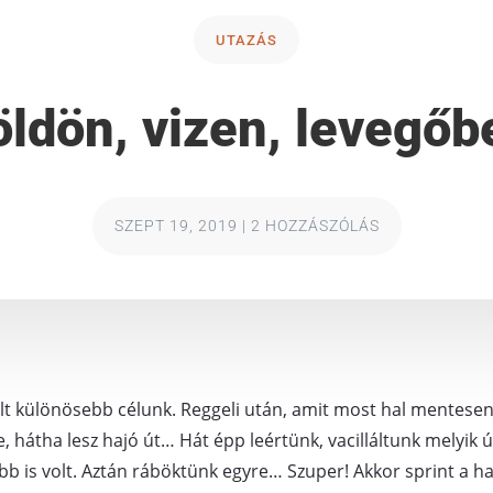
UTAZÁS
öldön, vizen, levegőb
SZEPT 19, 2019
|
2 HOZZÁSZÓLÁS
t különösebb célunk. Reggeli után, amit most hal mentesen 
, hátha lesz hajó út… Hát épp leértünk, vacilláltunk melyik
bb is volt. Aztán ráböktünk egyre… Szuper! Akkor sprint a ha