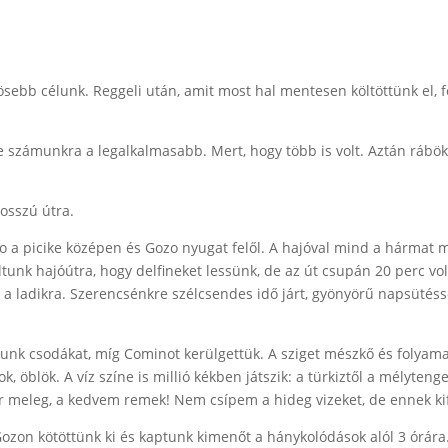
ösebb célunk. Reggeli után, amit most hal mentesen költöttünk el, 
nne számunkra a legalkalmasabb. Mert, hogy több is volt. Aztán rábö
hosszú útra.
no a picike középen és Gozo nyugat felől. A hajóval mind a hármat m
unk hajóútra, hogy delfineket lessünk, de az út csupán 20 perc vol
re a ladikra. Szerencsénkre szélcsendes idő járt, gyönyörű napsüté
ttunk csodákat, míg Cominot kerülgettük. A sziget mészkő és folyam
k, öblök. A víz színe is millió kékben játszik: a türkiztől a mélyteng
ger meleg, a kedvem remek! Nem csípem a hideg vizeket, de ennek ki
ozon kötöttünk ki és kaptunk kimenőt a hánykolódások alól 3 órára.