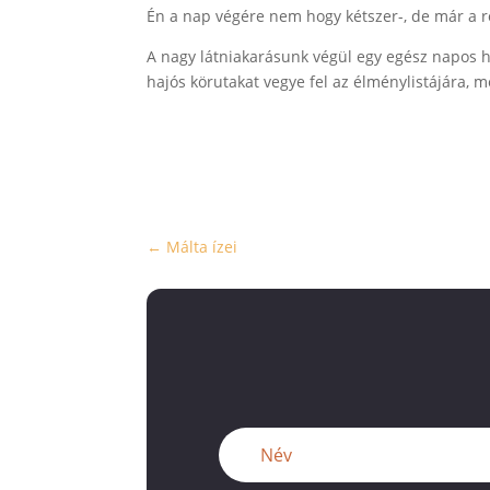
Én a nap végére nem hogy kétszer-, de már a 
A nagy látniakarásunk végül egy egész napos haj
hajós körutakat vegye fel az élménylistájára, me
←
Málta ízei