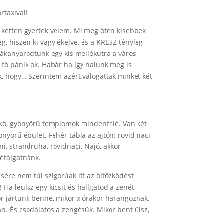
taxival!
 ti ketten gyertek velem. Mi meg öten kisebbek
g, hiszen ki vagy ékelve, és a KRESZ tényleg
rákanyarodtunk egy kis mellékútra a város
a fő pánik ok. Habár ha így halunk meg is
k, hogy… Szerintem azért válogattak minket két
szkő, gyönyörű templomok mindenfelé. Van két
yönyörű épület. Fehér tábla az ajtón: rövid naci,
i, strandruha, rövidnaci. Najó, akkor
sétálgatnánk.
sére nem túl szigorúak itt az öltözködést
Ha leülsz egy kicsit és hallgatod a zenét,
or jártunk benne, mikor x órakor harangoznak.
. És csodálatos a zengésük. Mikor bent ülsz,