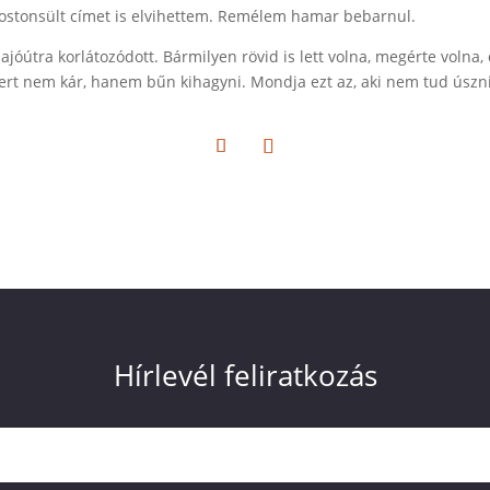
rostonsült címet is elvihettem. Remélem hamar bebarnul.
óútra korlátozódott. Bármilyen rövid is lett volna, megérte volna, d
rt nem kár, hanem bűn kihagyni. Mondja ezt az, aki nem tud úszni, fé
Hírlevél feliratkozás